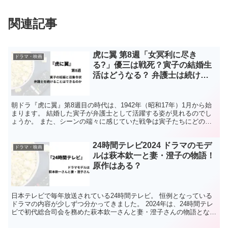
関連記事
虎に翼 第8週「女冥利に尽き
ドラマ・映画
る?」優三は戦死？寅子の結婚生
活はどうなる？ 弁護士は続け
る？？
朝ドラ『虎に翼』第8週目の時代は、1942年（昭和17年）1月から始
まります。 結婚した寅子が弁護士として活躍する姿が見れるのでし
ょうか。 また、シーンの端々に感じていた戦争は寅子たちにどのよ
うに影響してくるのでしょうか、放送内容の考察やま...
24時間テレビ2024 ドラマのモデ
ドラマ・映画
ルは萩本欽一と妻・澄子の物語！
原作はある？
日本テレビで毎年放送されている24時間テレビ。 恒例となっている
ドラマの内容が少しずつ分かってきました。 2024年は、24時間テレ
ビで初代総合司会を務めた萩本欽一さんと妻・澄子さんの物語となり
ます。 今回のドラマに原作はあるのでしょうか？...