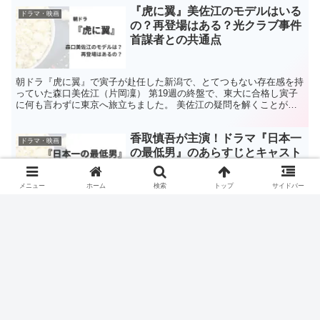
『虎に翼』美佐江のモデルはいる
ドラマ・映画
の？再登場はある？光クラブ事件
首謀者との共通点
朝ドラ『虎に翼』で寅子が赴任した新潟で、とてつもない存在感を持
っていた森口美佐江（片岡凜） 第19週の終盤で、東大に合格し寅子
に何も言わずに東京へ旅立ちました。 美佐江の疑問を解くことがで
きなかった寅子との接点はこのまま無くなってしまうので...
香取慎吾が主演！ドラマ『日本一
ドラマ・映画
の最低男』のあらすじとキャスト
から相関図まで！
メニュー
ホーム
検索
トップ
サイドバー
このドラマは、「家族」というテーマを中心に描かれた心温まる物語
です。 報道マンとしてのキャリアを失い、家族との絆を学ぶために
一歩踏み出した主人公・大森一平。義弟とその子どもたちとの共同生
活を通じて、彼の冷めた心は次第に変わっていきます。 主...
2025春ドラマ『対岸の家事』 あ
ドラマ・映画
らすじやキャストは？主演は多部
未華子