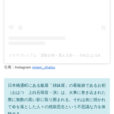
ドラマプレミアム「霊験お初～震える岩～」5/4(土)よる9時【テレビ朝日公式】(@reigen_ohatsu)がシェアした投稿
引用：Instagram
reigen_ohatsu
日本橋通町にある飯屋「姉妹屋」の看板娘であるお初
（おはつ 上白石萌音・演）は、火事に巻き込まれた
際に無数の黒い影に取り囲まれる。それは炎に焼かれ
て命を落とした人々の残留思念という不思議な力を体
験する。