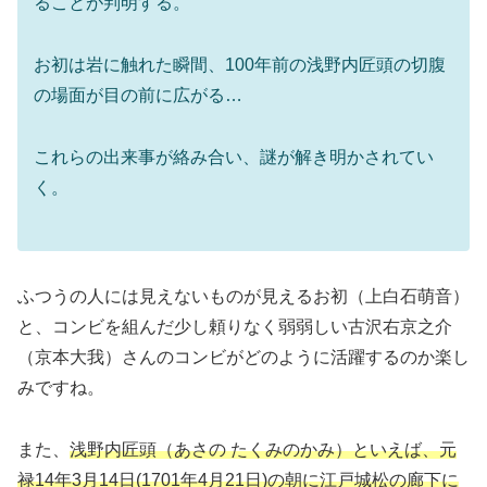
ることが判明する。
お初は岩に触れた瞬間、100年前の浅野内匠頭の切腹
の場面が目の前に広がる…
これらの出来事が絡み合い、謎が解き明かされてい
く。
ふつうの人には見えないものが見えるお初（上白石萌音）
と、コンビを組んだ少し頼りなく弱弱しい古沢右京之介
（京本大我）さんのコンビがどのように活躍するのか楽し
みですね。
また、
浅野内匠頭（あさの たくみのかみ）といえば、元
禄14年3月14日(1701年4月21日)の朝に江戸城松の廊下に