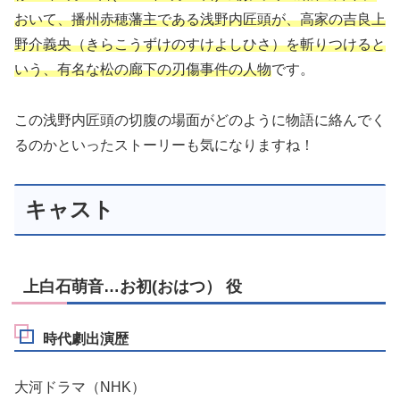
おいて、播州赤穂藩主である浅野内匠頭が、高家の吉良上
野介義央（きらこうずけのすけよしひさ）を斬りつけると
いう、有名な松の廊下の刃傷事件の人物
です。
この浅野内匠頭の切腹の場面がどのように物語に絡んでく
るのかといったストーリーも気になりますね！
キャスト
上白石萌音…お初(おはつ） 役
時代劇出演歴
大河ドラマ（NHK）