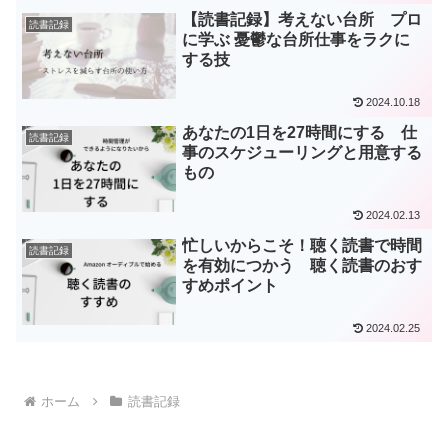
【読書記録】考えない台所 プロ
読書記録
に学ぶ 憂鬱な台所仕事をラクに
する技
2024.10.18
あなたの1日を27時間にする 仕
読書記録
事のスケジューリングと用意する
もの
2024.02.13
忙しいからこそ！聴く読書で時間
読書記録
を有効につかう 聴く読書のおす
すめポイント
2024.02.25
ホーム
読書記録