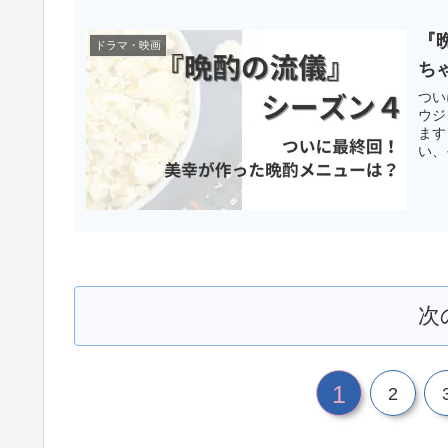
『
ドラマ・映画
ち
つい
ウジ
ます
い、
次
1
2