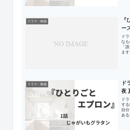
『
ドラマ・映画
ー
ドラ
なも
「誰
ます
ド
ドラマ・映画
夜
ドラ
する
自分
ある