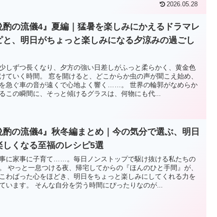
2026.05.28
晩酌の流儀4』夏編｜猛暑を楽しみにかえるドラマレ
ピと、明日がちょっと楽しみになる夕涼みの過ごし
少しずつ長くなり、夕方の強い日差しがふっと柔らかく、黄金色
けていく時間。 窓を開けると、どこからか虫の声が聞こえ始め、
を急ぐ車の音が遠くで心地よく響く……。 世界の輪郭がなめらか
るこの瞬間に、そっと傾けるグラスは、何物にも代...
晩酌の流儀4』秋冬編まとめ｜今の気分で選ぶ、明日
楽しくなる至福のレシピ5選
事に家事に子育て……。毎日ノンストップで駆け抜ける私たちの
。 やっと一息つける夜、帰宅してからの『ほんのひと手間』が、
こわばった心をほどき、明日をちょっと楽しみにしてくれる力を
ています。 そんな自分を労う時間にぴったりなのが...