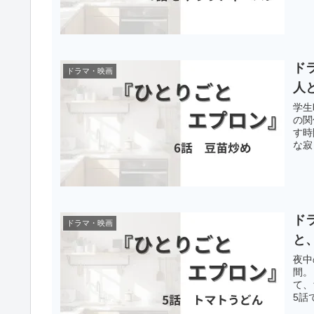
ド
ドラマ・映画
人
学生
の関
す時
な寂
ド
ドラマ・映画
と
夜中
間。
て、
5話