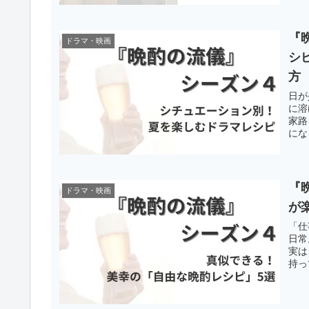
『
ドラマ・映画
シ
方
日が
に溶
家路
にな
『
ドラマ・映画
が
「仕
日常
実は
持っ