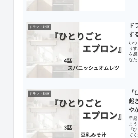
ド
ドラマ・映画
す
いつ
りす
を感
なた
『
ドラマ・映画
起
や
早起
まう
『ひ
てく