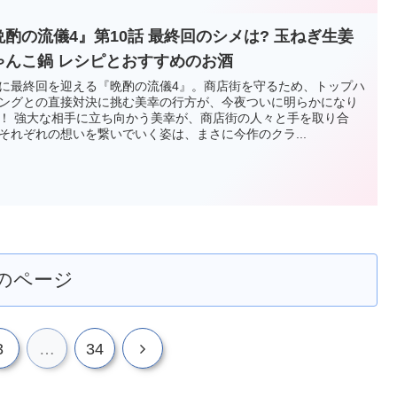
晩酌の流儀4』第10話 最終回のシメは? 玉ねぎ生姜
ゃんこ鍋 レシピとおすすめのお酒
に最終回を迎える『晩酌の流儀4』。商店街を守るため、トップハ
ングとの直接対決に挑む美幸の行方が、今夜ついに明らかになり
！ 強大な相手に立ち向かう美幸が、商店街の人々と手を取り合
それぞれの想いを繋いでいく姿は、まさに今作のクラ...
のページ
次
3
…
34
へ