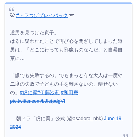
🐯
#トラつばプレイバック
🪽
道男を見つけた寅子。
はるに疑われたことで再び心を閉ざしてしまった道
男は、「どこに行っても邪魔ものなんだ」と自暴自
棄に…
「誰でも失敗するの。でもまっとうな大人は一度や
二度の失敗で子どもの手を離さないの、離せない
の」
#虎に翼
#伊藤沙莉
#和田庵
pic.twitter.com/bJIeipdgVl
— 朝ドラ「虎に翼」公式 (@asadora_nhk)
June 19,
2024