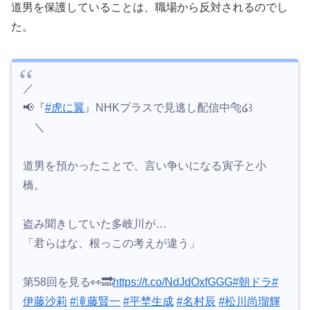
道男を保護していることは、職場から反対されるのでし
た。
／
📢『
#虎に翼
』NHKプラスで見逃し配信中🐅໒꒱
＼
道男を預かったことで、言い争いになる寅子と小
橋。
盗み聞きしていた多岐川が…
「君らはな、根っこの考えが違う」
第58回を見る👀🔜
https://t.co/NdJdOxfGGG
#朝ドラ
#
伊藤沙莉
#滝藤賢一
#平埜生成
#名村辰
#松川尚瑠輝