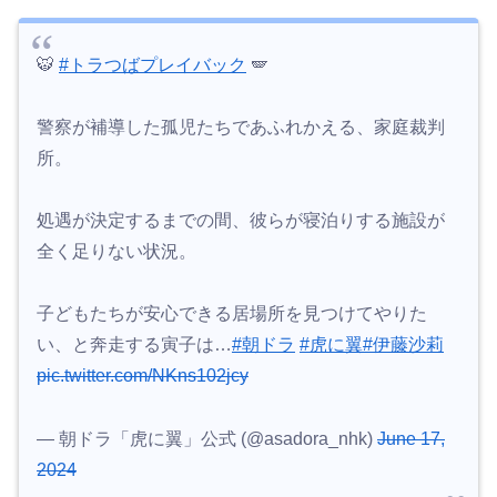
🐯
#トラつばプレイバック
🪽
警察が補導した孤児たちであふれかえる、家庭裁判
所。
処遇が決定するまでの間、彼らが寝泊りする施設が
全く足りない状況。
子どもたちが安心できる居場所を見つけてやりた
い、と奔走する寅子は…
#朝ドラ
#虎に翼
#伊藤沙莉
pic.twitter.com/NKns102jcy
— 朝ドラ「虎に翼」公式 (@asadora_nhk)
June 17,
2024