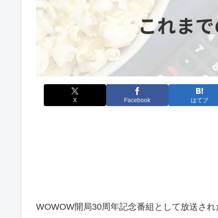
X
Facebook
はてブ
WOWOW開局30周年記念番組として放送さ