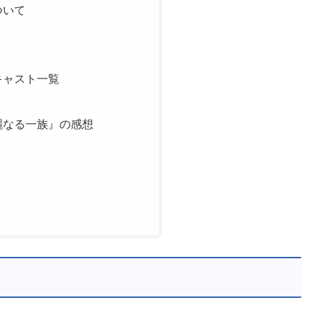
ついて
キャスト一覧
麗なる一族』の感想
』