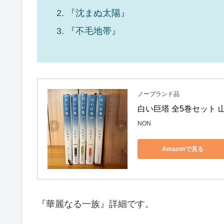
『沈まぬ太陽』
『不毛地帯』
ノーブランド品
白い巨塔 全5巻セット 
NON
Amazonで見る
『華麗なる一族』詳細です。