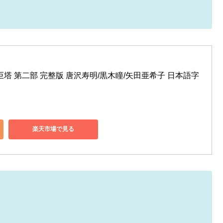
い巨塔 第二部 完整版 唐沢寿明/黒木瞳/矢田亜希子 日本語字
楽天市場で見る