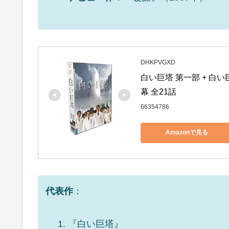
DHKPVGXD
白い巨塔 第一部 + 白
幕 全21話
66354786
Amazonで見る
代表作
：
『白い巨塔』