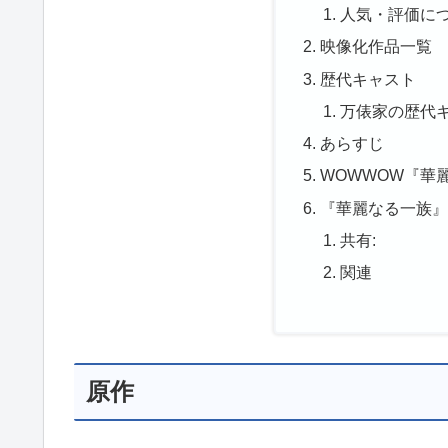
人気・評価に
映像化作品一覧
歴代キャスト
万俵家の歴代
あらすじ
WOWWOW『華
『華麗なる一族
共有:
関連
原作