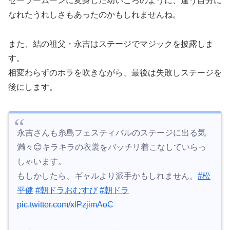
セーラームーンに変身した幼いころのように、違う自分に
なれたうれしさもあったのかもしれませんね。
また、結の祖父・永吉はステージでマジックを披露しま
す。
相変わらずのホラを吹きながら、最後は失敗しステージを
後にします。
永吉さんも糸島フェスティバルのステージに出る気
満々😊キラキラの衣裳をバッチリ着こなしていらっ
しゃいます。
もしかしたら、ギャルより派手かもしれません。
#松
平健
#朝ドラおむすび
#朝ドラ
pic.twitter.com/xlPzjimAoC