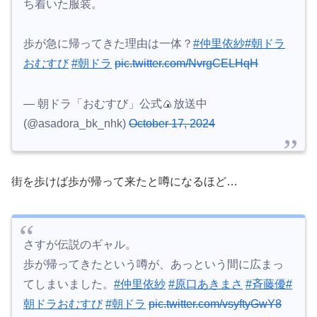
ち着いた服装。
歩が急に帰ってきた理由は一体？
#仲里依紗
#朝ドラ
おむすび
#朝ドラ
pic.twitter.com/NvrgCELHqH
— 朝ドラ「おむすび」公式🍙放送中
(@asadora_bk_nhk)
October 17, 2024
街を歩けば歩が帰って来たと噂になるほど…
さすが伝説のギャル。
歩が帰ってきたという噂が、あっという間に広まっ
てしまいました。
#仲里依紗
#原口あきまさ
#斉藤優
#
朝ドラおむすび
#朝ドラ
pic.twitter.com/vsyftyGwY8