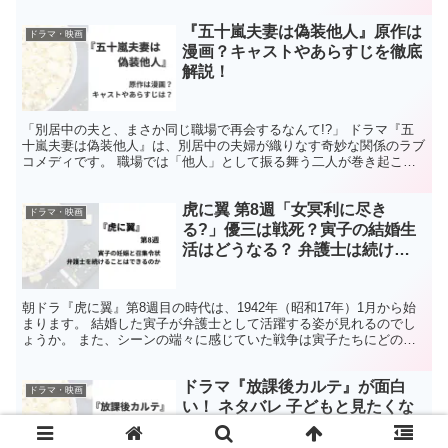
『五十嵐夫妻は偽装他人』原作は
ドラマ・映画
漫画？キャストやあらすじを徹底
解説！
「別居中の夫と、まさか同じ職場で再会するなんて!?」 ドラマ『五
十嵐夫妻は偽装他人』は、別居中の夫婦が織りなす奇妙な関係のラブ
コメディです。 職場では「他人」として振る舞う二人が巻き起こす
波乱にドキドキが止まらない！ 笑いと切なさが交錯する...
虎に翼 第8週「女冥利に尽き
ドラマ・映画
る?」優三は戦死？寅子の結婚生
活はどうなる？ 弁護士は続け
る？？
朝ドラ『虎に翼』第8週目の時代は、1942年（昭和17年）1月から始
まります。 結婚した寅子が弁護士として活躍する姿が見れるのでし
ょうか。 また、シーンの端々に感じていた戦争は寅子たちにどのよ
うに影響してくるのでしょうか、放送内容の考察やま...
ドラマ『放課後カルテ』が面白
ドラマ・映画
い！ ネタバレ 子どもと見たくな
る理由3選！！