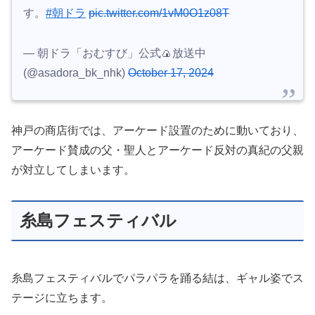
す。
#朝ドラ
pic.twitter.com/1vM0O1z08T
— 朝ドラ「おむすび」公式🍙放送中
(@asadora_bk_nhk)
October 17, 2024
神戸の商店街では、アーケード設置のために動いており、
アーケード賛成の父・聖人とアーケード反対の真紀の父親
が対立してしまいます。
糸島フェスティバル
糸島フェスティバルでパラパラを踊る結は、ギャル姿でス
テージに立ちます。