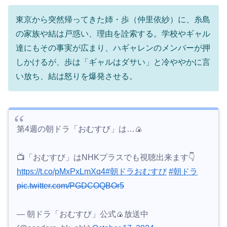
東京から突然帰ってきた姉・歩（仲里依紗）に、糸島
の家族や結は戸惑い、理由を詮索する。学校やギャル
達にもその事実が広まり、ハギャレンのメンバーが押
しかけるが、歩は「ギャルはダサい」と冷ややかに言
い放ち、結は怒りを爆発させる。
第4週の朝ドラ「おむすび」は…🍙
📺「おむすび」はNHKプラスでも視聴出来ます👇
https://t.co/pMxPxLmXq4
#朝ドラおむすび
#朝ドラ
pic.twitter.com/PGDCOQBOr5
— 朝ドラ「おむすび」公式🍙放送中