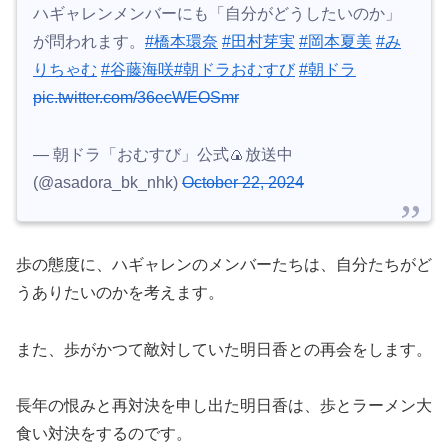
ハギャレンメンバーにも「自分がどうしたいのか」
が問われます。
#橋本環奈
#田村芽実
#岡本夏美
#み
りちゃむ
#谷藤海咲
#朝ドラおむすび
#朝ドラ
pic.twitter.com/36ecWEOSmr
— 朝ドラ「おむすび」公式🍙放送中
(@asadora_bk_nhk)
October 22, 2024
歩の態度に、ハギャレンのメンバーたちは、自分たちがど
うありたいのかを考えます。
また、歩がかつて敵対していた明日香との再会をします。
長年の恨みと再対決を申し出た明日香は、歩とラーメン大
食い対決をするのです。