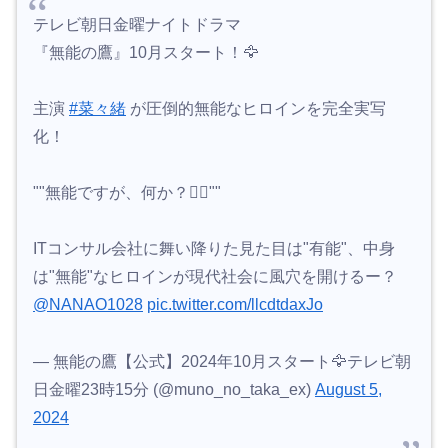
『無能の鷹』10月スタート！🦅
主演
#菜々緒
が圧倒的無能なヒロインを完全実写
化！
""無能ですが、何か？💁‍♀️""
ITコンサル会社に舞い降りた見た目は"有能"、中身
は"無能"なヒロインが現代社会に風穴を開けるー？
@NANAO1028
pic.twitter.com/llcdtdaxJo
— 無能の鷹【公式】2024年10月スタート🦅テレビ朝
日金曜23時15分 (@muno_no_taka_ex)
August 5,
2024