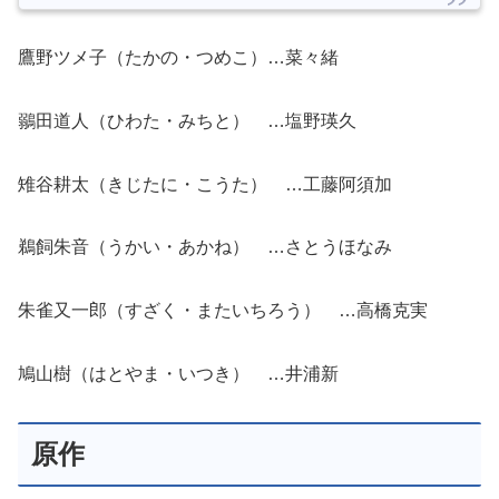
鷹野ツメ子（たかの・つめこ）…菜々緒
鶸田道人（ひわた・みちと） …塩野瑛久
雉谷耕太（きじたに・こうた） …工藤阿須加
鵜飼朱音（うかい・あかね） …さとうほなみ
朱雀又一郎（すざく・またいちろう） …高橋克実
鳩山樹（はとやま・いつき） …井浦新
原作