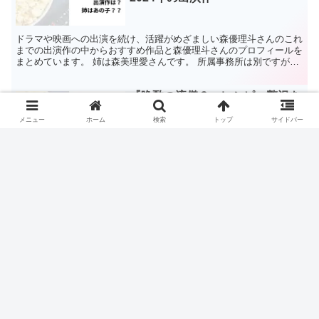
ドラマや映画への出演を続け、活躍がめざましい森優理斗さんのこれ
までの出演作の中からおすすめ作品と森優理斗さんのプロフィールを
まとめています。 姉は森美理愛さんです。 所属事務所は別ですが、
これまで共演はあったのでしょうか？ プロフィール 1...
『晩酌の流儀３』レシピ 贅沢を
ドラマ・映画
手軽にする！豚肉の味噌すき焼き
ガリトマト メンチカツ
メニュー
ホーム
検索
トップ
サイドバー
ドラマ『晩酌の流儀３』の第3話で、美幸（栗山千明）は、すき焼き
を作ります。 しかし、作ったのは一般的な牛肉のすき焼きではな
く、豚バラ肉を使い、味噌風味のすき焼きです。 ドラマで作った豚
肉の味噌すき焼きや、副菜のガリトマトのレシピをまとめてい...
映画『あんのこと』は実話な
ドラマ・映画
の？！モデルとなった事件と映画
が伝えたいことは？
ある新聞記事をきっかけに制作された映画『あんのこと』 ある少女
の壮絶な人生は、観た人の心を大きく動かしました。 映画『あんの
こと』のモデルとなった事件について調べてみました。 あらすじ #
河合優実×#佐藤二朗×#稲垣吾郎、『#あんのこと』が...