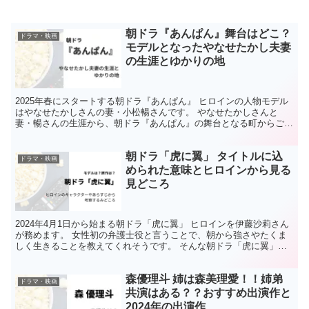
朝ドラ『あんぱん』舞台はどこ？
ドラマ・映画
モデルとなったやなせたかし夫妻
の生涯とゆかりの地
2025年春にスタートする朝ドラ『あんぱん』 ヒロインの人物モデル
はやなせたかしさんの妻・小松暢さんです。 やなせたかしさんと
妻・暢さんの生涯から、朝ドラ『あんぱん』の舞台となる町からご夫
妻にとってゆかりの地を調査しました。 モデル人物の生...
朝ドラ「虎に翼」 タイトルに込
ドラマ・映画
められた意味とヒロインから見る
見どころ
2024年4月1日から始まる朝ドラ「虎に翼」 ヒロインを伊藤沙莉さん
が務めます。 女性初の弁護士役と言うことで、朝から強さやたくま
しく生きることを教えてくれそうです。 そんな朝ドラ「虎に翼」の
ヒロイン伊藤沙莉さんにスポットをあて、ストーリー...
森優理斗 姉は森美理愛！！姉弟
ドラマ・映画
共演はある？？おすすめ出演作と
2024年の出演作