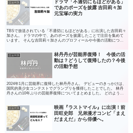
ドラマ「不適切にもほどがある」
ニュース
であのポーズを披露 吉田莉々加
元宝塚の実力
TBSで放送されている「不適切にもほどがある」に出演した吉田莉々
加さん。 ドラマの中で、あのポーズを披露したことで注目を集めて
います。 そんな吉田莉々加さんのプロフィールや今後の活動につい
てまとめました。 吉田莉々加はどんな人？ プロフィー...
林丹丹が芸能界復帰！ 今後の活
ニュース
動は？どうして復帰したの？今後
の活動予想
2024年1月に芸能界に復帰した林丹丹さん。 デビューのきっかけは、
国民的美少女コンテストでグランプリを獲得したことでした。 林丹
丹さんの10年ぶりの芸能界復帰についてまとめました。 どのような
人？ お名前は、林丹丹「はやしたんたん」と読み...
映画『ラストマイル』に出演！前
ニュース
田旺史郎 兄弟漫才コンビ「まえ
だまえだ」から俳優へ。