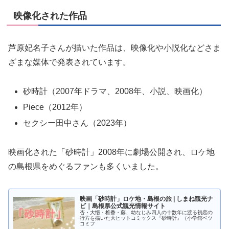
映像化された作品
芦原妃名子さんが描いた作品は、映像化や小説化などさま
ざまな媒体で発表されています。
砂時計（2007年ドラマ、2008年、小説、映画化）
Piece（2012年）
セクシー田中さん（2023年）
映画化された「砂時計」2008年に劇場公開され、ロケ地
の島根県をめぐるファンも多くいました。
映画「砂時計」ロケ地・島根の旅 | しまね観光ナ
ビ｜島根県公式観光情報サイト
杏・大悟・椎香・藤、幼なじみ四人の十数年に渡る初恋の
行方を描いた大ヒットコミックス『砂時計』（小学館ベツ
コミフ