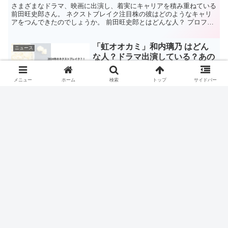
さまざまなドラマ、映画に出演し、着実にキャリアを積み重ねている
前田旺史郎さん。 ネクストブレイク注目株の彼はどのようなキャリ
アをつんできたのでしょうか。 前田旺史郎とはどんな人？ プロフィ
ール 【名前】前田旺史郎 まえだおうしろう 【生年月...
「虹オオカミ」和内璃乃 はどん
ニュース
な人？ドラマ出演している？あの
人に似ている？！
メニュー
ホーム
検索
トップ
サイドバー
2021年8月にAmebaTVで放送された「虹とオオカミには騙されな
い」に出演した和内璃乃さんは、CMやドラマへの出演も続き、ネク
ストブレイクが注目されています。 話題になっている和内璃乃さん
はどんな人なのでしょうか？ 和内璃乃ってどんな人...
ドラマ「さよならマエストロ」俊
ニュース
平の学生役で出演 大川泰雅 これ
までの活動は？TikToker？？
TBSドラマ「さよならマエストロ～父と私のアパッシオナート」で俊
平（西島秀俊）の学生時代を演じた大川泰雅さんは一体どんな人物な
のでしょうか？ 大川泰雅とは？ この投稿をInstagramで見る 大川泰
雅 Taiga Okawa(@0kawa...
池田レイラ お笑い芸人 完熟フ