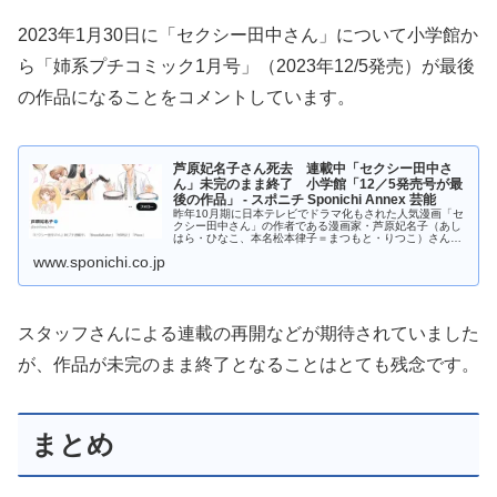
2023年1月30日に「セクシー田中さん」について小学館か
ら「姉系プチコミック1月号」（2023年12/5発売）が最後
の作品になることをコメントしています。
芦原妃名子さん死去 連載中「セクシー田中さ
ん」未完のまま終了 小学館「12／5発売号が最
後の作品」 - スポニチ Sponichi Annex 芸能
昨年10月期に日本テレビでドラマ化もされた人気漫画「セ
クシー田中さん」の作者である漫画家・芦原妃名子（あし
はら・ひなこ、本名松本律子＝まつもと・りつこ）さん…
www.sponichi.co.jp
スタッフさんによる連載の再開などが期待されていました
が、作品が未完のまま終了となることはとても残念です。
まとめ