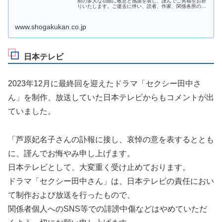
前の多大な功績に敬意と感謝を表し、謹んでご冥福をお祈
りいたします。ご逝去に伴い、読者、作家、関係各所の皆
様にご心配をおかけしていることを深くお詫びいたしま
す。『セクシー田中さん』の映像化に...
www.shogakukan.co.jp
日本テレビ
2023年12月に最終回を迎えたドラマ「セクシー田中さ
ん」を制作、放送していた日本テレビからもコメントが出
ていました。
「芦原妃名子さんの訃報に接し、哀悼の意を表するととも
に、謹んでお悔やみ申し上げます。
日本テレビとして、大変重く受け止めております。
ドラマ「セクシー田中さん」は、日本テレビの責任におい
て制作および放送を行ったもので、
関係者個人へのSNS等での誹謗中傷などはやめていただ