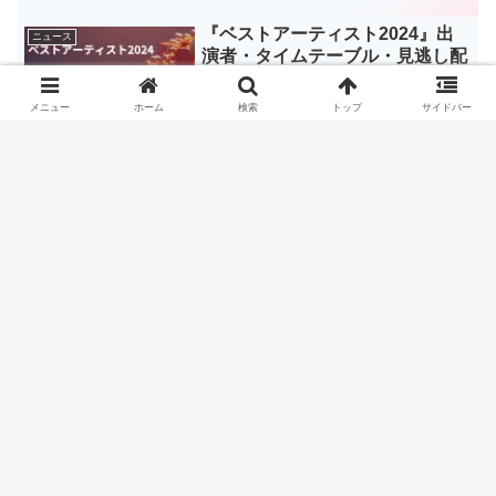
『ベストアーティスト2024』出
ニュース
演者・タイムテーブル・見逃し配
信情報！
メニュー
ホーム
検索
トップ
サイドバー
年末恒例の音楽番組「ベストアーティスト2024」は、豪華アーティ
ストたちが一夜限りの特別ステージを披露する祭典です。 今年の司
会を務めるのは誰なのか？ 出演者が気になるタイムテーブルは？ さ
らに、忙しい年末にうれしい「見逃し配信」の有無も調...
【連載終了】セクシー田中さん
ニュース
人気漫画家 芦原妃名子 作品一
覧
2024年1月29日にお亡くなりになった漫画家芦原妃名子さんのニュー
スは世間を大きな悲しみに包まれました。 芦原妃名子さんの作品
は、漫画だけではなく、映像化もされています。 そんな芦原妃名子
さんの作品をまとめました。 芦原妃名子 出版作品一...
吉田美月喜 劇場アニメ『ルック
ニュース
バック』で声優初挑戦 プロフィ
ールは？あのCMやドラマにでて
いたよ！