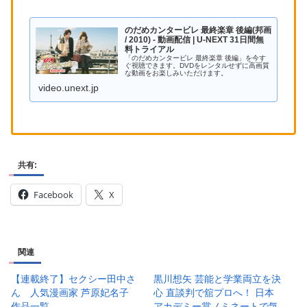
のだめカンタービレ 最終楽章 後編(邦画
/ 2010) - 動画配信 | U-NEXT 31日間無
料トライアル
「のだめカンタービレ 最終楽章 後編」を今す
ぐ視聴できます。DVDをレンタルせずに高画質
な動画をお楽しみいただけます。
video.unext.jp
共有:
Facebook
X
関連
【連載終了】セクシー田中さ
黒川想矢 芸能と学業両立を決
ん 人気漫画家 芦原妃名子
心 直談判で舘プロへ！ 日本
作品一覧
アカデミー賞ノミネートで気