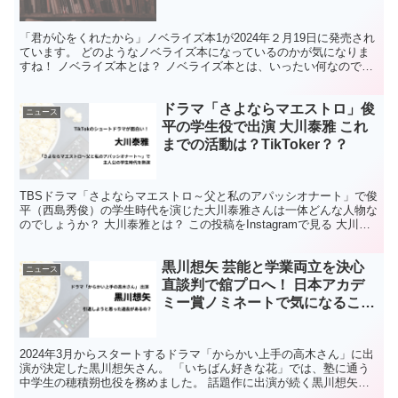
「君が心をくれたから」ノベライズ本1が2024年２月19日に発売され
ています。 どのようなノベライズ本になっているのかが気になりま
すね！ ノベライズ本とは？ ノベライズ本とは、いったい何なのでし
ょうか。 ノベライズ本とは、ドラマや映画などの...
ドラマ「さよならマエストロ」俊
ニュース
平の学生役で出演 大川泰雅 これ
までの活動は？TikToker？？
TBSドラマ「さよならマエストロ～父と私のアパッシオナート」で俊
平（西島秀俊）の学生時代を演じた大川泰雅さんは一体どんな人物な
のでしょうか？ 大川泰雅とは？ この投稿をInstagramで見る 大川泰
雅 Taiga Okawa(@0kawa...
黒川想矢 芸能と学業両立を決心
ニュース
直談判で舘プロへ！ 日本アカデ
ミー賞ノミネートで気になるこれ
まで
2024年3月からスタートするドラマ「からかい上手の高木さん」に出
演が決定した黒川想矢さん。 「いちばん好きな花」では、塾に通う
中学生の穂積朔也役を務めました。 話題作に出演が続く黒川想矢さ
んはどのような人なのか？ 俳優として活躍する黒川想...