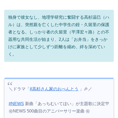
独身で彼女なし、地理学研究に奮闘する高杉温巳（ハ
ル）は、突然親を亡くした中学生の姪・久留里の保護
者となる。しっかり者の久留里（平澤宏々路）との不
器用な共同生活が始まり、2人は「お弁当」をきっか
けに家族として少しずつ距離を縮め、絆を深めてい
く。
＼ドラマ「
#高杉さん家のおべんとう
」🎉／
#NEWS
新曲「あっちむいてほい」が主題歌に決定🎊
㊗️NEWS 500曲目のアニバーサリー楽曲 ㊗️