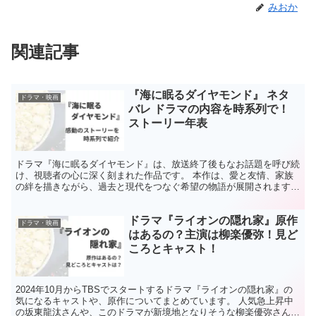
関連記事
『海に眠るダイヤモンド』 ネタ
ドラマ・映画
バレ ドラマの内容を時系列で！
ストーリー年表
ドラマ『海に眠るダイヤモンド』は、放送終了後もなお話題を呼び続
け、視聴者の心に深く刻まれた作品です。 本作は、愛と友情、家族
の絆を描きながら、過去と現代をつなぐ希望の物語が展開されます。
今回は、ドラマのストーリーを振り返るために、年表形式...
ドラマ『ライオンの隠れ家』原作
ドラマ・映画
はあるの？主演は柳楽優弥！見ど
ころとキャスト！
2024年10月からTBSでスタートするドラマ『ライオンの隠れ家』の
気になるキャストや、原作についてまとめています。 人気急上昇中
の坂東龍汰さんや、このドラマが新境地となりそうな柳楽優弥さんが
出演します。 ライオンと名乗る謎の少年はいったい...