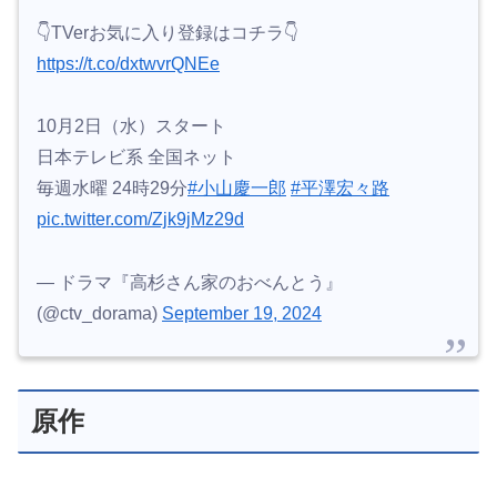
👇TVerお気に入り登録はコチラ👇
https://t.co/dxtwvrQNEe
10月2日（水）スタート
日本テレビ系 全国ネット
毎週水曜 24時29分
#小山慶一郎
#平澤宏々路
pic.twitter.com/Zjk9jMz29d
— ドラマ『高杉さん家のおべんとう』
(@ctv_dorama)
September 19, 2024
原作
著者：柳原 望