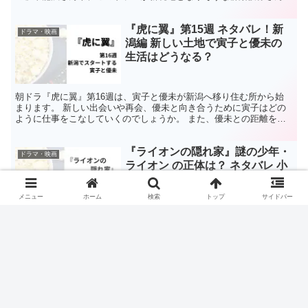
『虎に翼』第15週 ネタバレ！新
ドラマ・映画
潟編 新しい土地で寅子と優未の
生活はどうなる？
朝ドラ『虎に翼』第16週は、寅子と優未が新潟へ移り住む所から始
まります。 新しい出会いや再会、優未と向き合うために寅子はどの
ように仕事をこなしていくのでしょうか。 また、優未との距離を縮
めることはできるのでしょうか？ 第15週あらすじ 寅子...
『ライオンの隠れ家』謎の少年・
ドラマ・映画
ライオン の正体は？ ネタバレ 小
森兄弟とのつながりは？
メニュー
ホーム
検索
トップ
サイドバー
TBSドラマ『ライオンの隠れ家』は家族愛や兄弟愛を中心にミステリ
ー要素が含まれています。 穏やかに暮らしていた小森兄弟の前に現
れた少年。 この少年との出会いから、ある事件に巻き込まれていく
ストーリーです。 ドラマの登場人物であるライオンと名...
ドラマ『まどか26歳、研修医やっ
ドラマ・映画
てます！』 見どころとキャス
ト 原作は漫画！