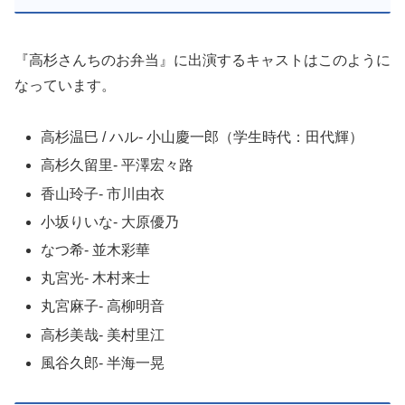
『高杉さんちのお弁当』に出演するキャストはこのように
なっています。
高杉温巳 / ハル- 小山慶一郎（学生時代：田代輝）
高杉久留里- 平澤宏々路
香山玲子- 市川由衣
小坂りいな- 大原優乃
なつ希- 並木彩華
丸宮光- 木村来士
丸宮麻子- 高柳明音
高杉美哉- 美村里江
風谷久郎- 半海一晃
見どころ