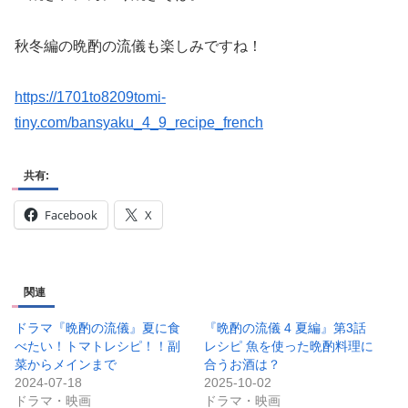
秋冬編の晩酌の流儀も楽しみですね！
https://1701to8209tomi-
tiny.com/bansyaku_4_9_recipe_french
共有:
Facebook
X
関連
ドラマ『晩酌の流儀』夏に食
『晩酌の流儀 4 夏編』第3話
べたい！トマトレシピ！！副
レシピ 魚を使った晩酌料理に
菜からメインまで
合うお酒は？
2024-07-18
2025-10-02
ドラマ・映画
ドラマ・映画