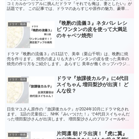
コミカルかつリアルに挑んだドラマ『それでも俺は、妻としたい』が
話題です。 この記事では、ドラマのあらすじや原作の魅力、豪華キ
ャスト陣、そして観るべき見どころを徹底解説！ あらすじ...
『晩酌の流儀３』ネタバレ レシ
ドラマ・映画
ピ ワンタンの皮を使って大満足
のキャベツ焼売!
ドラマ『晩酌の流儀３』の11話で、美幸（栗山千明）は、晩酌に焼
売を作ります。 焼売の皮よりも大きいワンタンの皮を使った美幸の
焼売の作り方をご紹介します。 あらすじ 美幸が働くホップハウジン
グに7人の子どもを連れた大木家が来店。彼らの希望に困...
ドラマ『放課後カルテ』に4代目
ドラマ・映画
スイちゃん 増田梨沙が出演！ ど
んな役？
日生マユさん原作の『放課後カルテ』が2024年10月にドラマ化され
ます。 1話の児童役に、NHK『みいつけた！』で4代目スイちゃんだ
った増田梨沙さんが出演します。 増田梨沙さんのプロフィールやド
ラマでの役柄をまとめています。 あらすじ 小児...
片岡凛 朝ドラ出演！『虎に翼』
ドラマ・映画