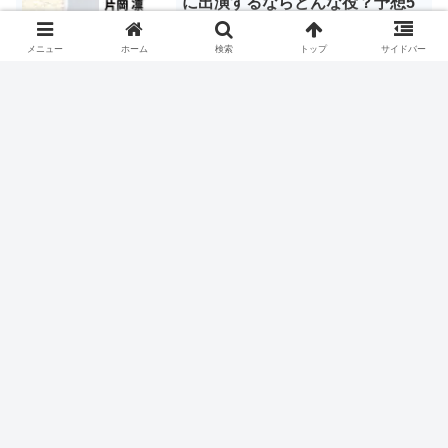
に出演するならどんな役？予想5
選！！
メニュー
ホーム
検索
トップ
サイドバー
女優 片岡凛さんがX（旧Twitter）の更新内容が話題を呼んでいます
ね。 片岡凛さんのX（旧Twitter）は、かなり内容も面白く、度々話題
になっています。 今回注目を集めた内容は、朝ドラについてでし
た。 朝ドラに関するツイート内容と共に...
おむすび 第3週 「夢ってなんな
ドラマ・映画
ん」 ネタバレ みんなの夢と結の
夢は？
朝ドラ『おむすび』の第3週は、ギャルたちとの関りから、高校生活
を中心に描かれます。 穏やかに平和に暮らすことだけを考えていた
結が、夢について考えるようになります。 その影響も、ギャルたち
が与えてくれるのでしょうか？ 周りの人たちの夢を聞き、...
『新宿野戦病院』ヨウコ・ニシ・
ドラマ・映画
フリーマン演じる 小池栄子の英
語力がヤバい！？
ドラマ『新宿野戦病院』で、主演の小池栄子さんが、アメリカ国籍の