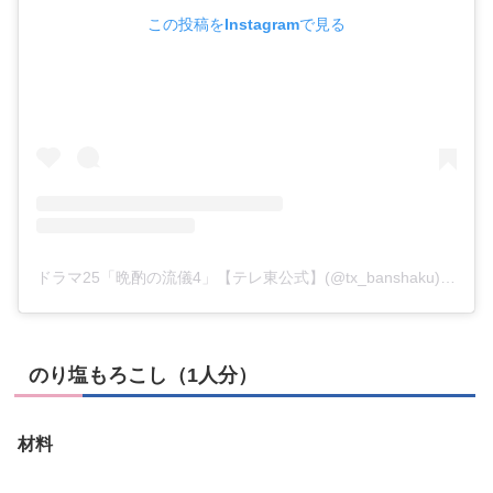
この投稿をInstagramで見る
ドラマ25「晩酌の流儀4」【テレ東公式】(@tx_banshaku)がシェアした投稿
のり塩もろこし（1人分）
材料