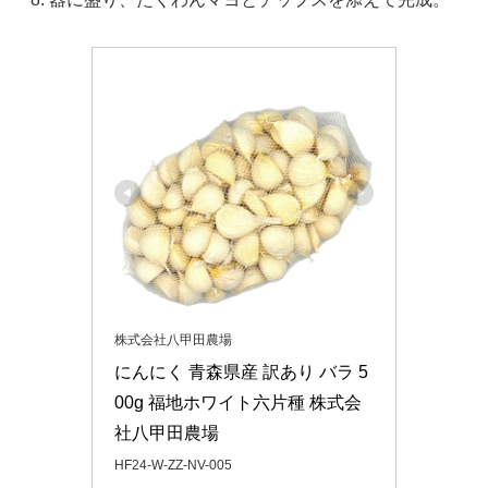
株式会社八甲田農場
にんにく 青森県産 訳あり バラ 5
00g 福地ホワイト六片種 株式会
社八甲田農場
HF24-W-ZZ-NV-005