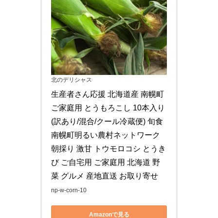
北のデリシャス
生産者さん応援 北海道産 南幌町 
ご家庭用 とうもろこし 10本入り 
(訳あり/混合/クール冷蔵便) 旬食 
南幌町明るい農村ネットワーク 
朝採り 激甘 トウモロコシ とうき
び ご自宅用 ご家庭用 北海道 野
菜 グルメ 産地直送 お取り寄せ
np-w-corn-10
Amazonで見る