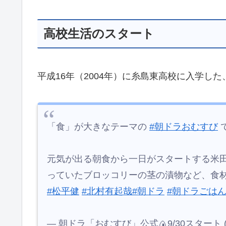
【出演】
#橋本環奈
#仲里依紗
#佐野勇斗
#
pic.twitter.com/GRKJs1mH6K
— 朝ドラ「おむすび」公式🍙9/30スタート (@as
ストーリーを彩る景色も楽しみですね。
https://1701to8209tomi-tiny.com/asadora-omusu
高校生活のスタート
平成16年（2004年）に糸島東高校に入学し