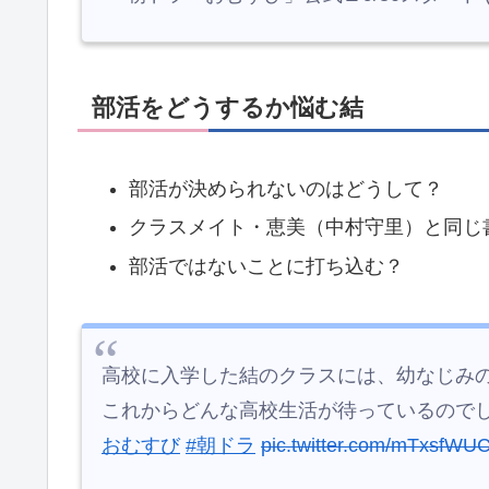
「食」が大きなテーマの
#朝ドラおむすび
元気が出る朝食から一日がスタートする米
っていたブロッコリーの茎の漬物など、食
#松平健
#北村有起哉
#朝ドラ
#朝ドラごは
— 朝ドラ「おむすび」公式🍙9/30スタート (@as
部活をどうするか悩む結