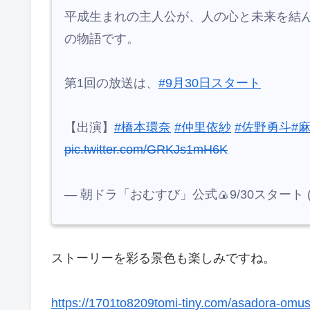
平成16年、福岡県糸島で家族と暮ら米田結
トの恵美と部活について話すが、自分は入
漁港で不測の事態に巻き込まれる。
山も海もある自然豊かな糸島で高校生活がス
🍙
#朝ドラおむすび
予告動画 初公開🎬
平成生まれの主人公が、人の心と未来を結
の物語です。
第1回の放送は、
#9月30日スタート