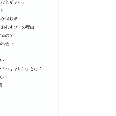
学するところからスタートします。
のか？
どころを考察しています。
次
すびとギャル』
ート
るか悩む結
「おむすび」の理由
するの？