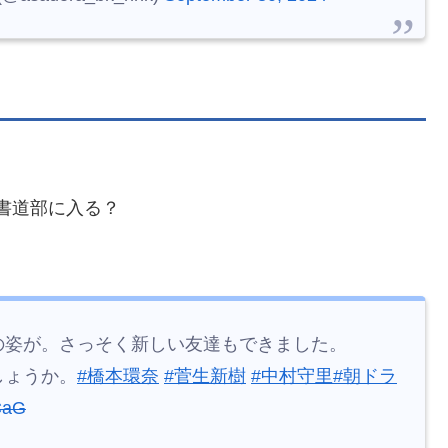
です。
田家。
#宮崎美子
さんが「まねしたい」とおっしゃ
材への愛が詰まった料理が登場します！
#橋本環奈
ん
pic.twitter.com/4CeaA0zJHC
adora_bk_nhk)
September 30, 2024