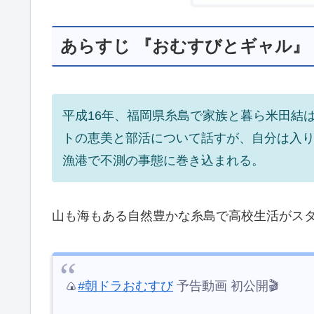
四ツ木翔也と
米田家の呪い
結はギャルでは
博多ギャル連
本当にギャルが
『おむすび』第1
共有:
関連
あらすじ 『おむすびとギャル』