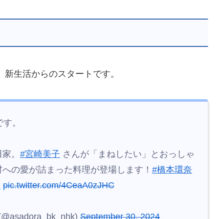
麻生久美子
#宮崎美子
#北村有起哉
#松平健
ほか
adora_bk_nhk)
September 15, 2024
bi-rokechi-itpsima/
た、新生活からのスタートです。