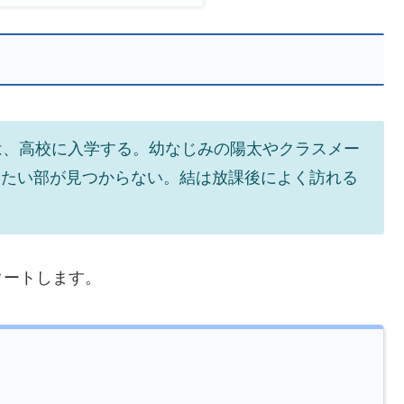
の出会い
ない
合「ハギャレン」とは？
嫌い？
週