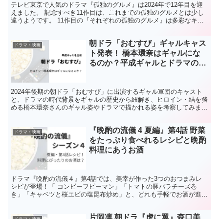
テレビ東京で人気のドラマ『孤独のグルメ』は2024年で12年目を迎
えました。 記念すべき11作目は、これまでの孤独のグルメとは少し
違うようです。 11作目の『それぞれの孤独のグルメ』は多彩なキャ
ストを迎え、井之頭五郎だけではない登場人物の独...
朝ドラ「おむすび」ギャルキャス
ドラマ・映画
ト発表！ 橋本環奈はギャルにな
るのか？平成ギャルとドラマの時
代背景
2024年後期の朝ドラ「おむすび」に出演するギャル軍団のキャスト
と、ドラマの時代背景をギャルの歴史から紐解き、ヒロイン・結を務
める橋本環奈さんのギャル姿やドラマで描かれる姿を考察してみまし
た。 朝ドラ「おむすび」放送予定 2024年後期 N...
『晩酌の流儀 4 夏編』第4話 野菜
ドラマ・映画
をたっぷり食べれるレシピと晩酌
料理にあうお酒
ドラマ『晩酌の流儀４』第4話では、美幸が作った3つのおつまみレ
シピが登場！「 コンビーフピーマン」「トマトの豚バラチーズ巻
き」「キャベツと桜エビの塩昆布炒め」と、どれも手軽でお酒が進む
ラインナップです。 今回はそれぞれのレシピを丁寧に紹介す...
片岡凛 朝ドラ『虎に翼』森口美
ドラマ・映画