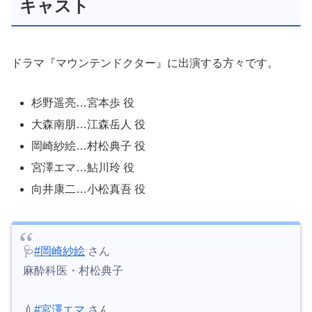
キャスト
ドラマ『マウンテンドクター』に出演する方々です。
杉野遥亮…宮本歩 役
大森南朋…江森岳人 役
岡崎紗絵…村松典子 役
宮澤エマ…鮎川玲 役
向井康二…小松真吾 役
🩺
#岡崎紗絵
さん
麻酔科医・村松典子
💉
#宮澤エマ
さん