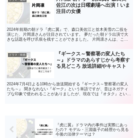
佐江の次は日曜劇場へ出演！いま
注目の女優
2024年前期の朝ドラ『虎に翼』で、森口美佐江と並木美雪の二役を
演じた、片岡凛さんが注目されています。 夢だった朝ドラ出演で大
きな話題を呼び爪痕を残すことができました。 片岡凛さんは、これ
までどのような作品に出演していたのでしょうか？朝ドラ...
『ギークス～警察署の変人たち
ドラマ・映画
～』ドラマのあらすじから考察す
る見どころ 放送詳細やキャスト
2024年7月4日よる10時から放送開始する『ギークス～警察署の変人
たち～』 聞きなれない『ギーク』という単語ですが、昔はネガティ
ブな印象で使われることがありましたが、現在では『オタク』といっ
た意味合いで使われます。 警察署に勤めるギークが...
『虎に翼』ドラマ内の事件は実際にあっ
たの？ モデル・三淵嘉子の経歴から見る
今後の法律テーマは？