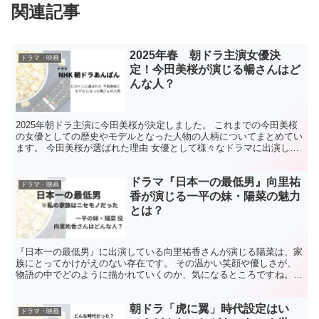
関連記事
2025年春 朝ドラ主演女優決
ドラマ・映画
定！今田美桜が演じる暢さんはど
んな人？
2025年朝ドラ主演に今田美桜が決定しました。 これまでの今田美桜
の女優としての歴史やモデルとなった人物の人柄についてまとめてい
ます。 今田美桜が選ばれた理由 女優として様々なドラマに出演して
いる今田美桜が朝ドラのヒロインに選ばれた理由は何...
ドラマ『日本一の最低男』向里祐
ドラマ・映画
香が演じる一平の妹・陽菜の魅力
とは？
『日本一の最低男』に出演している向里祐香さんが演じる陽菜は、家
族にとってかけがえのない存在です。 その温かい笑顔や優しさが、
物語の中でどのように描かれていくのか、気になるところですね。
向里さん自身も、子どもたちと過ごすシーンに特別な思いを...
朝ドラ「虎に翼」時代設定はい
ドラマ・映画