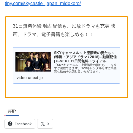
tiny.com/skycastle_japan_midokoro/
31日無料体験 独占配信も、民放ドラマも充実 映
画、ドラマ、電子書籍も楽しめる！！
SKYキャッスル～上流階級の妻たち～
(韓流・アジアドラマ / 2018) - 動画配信
| U-NEXT 31日間無料トライアル
「SKYキャッスル～上流階級の妻たち～」を今
すぐ視聴できます。DVDをレンタルせずに高画
質な動画をお楽しみいただけます。
video.unext.jp
共有:
Facebook
X