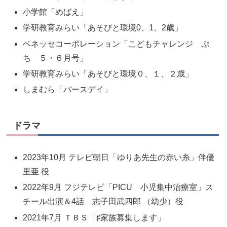
小学館「めばえ」
学研教育みらい「あそびと環境0、1、2歳」
ベネッセコーポレーション「こどもチャレンジ ぷ
ち ５・６月号」
学研教育みらい「あそびと環境０、１、２歳」
しまむら「バースデイ」
ドラマ
2023年10月 テレビ朝日「ゆりあ先生の赤い糸」伴優
里亜 役
2022年9月 フジテレビ「PICU 小児集中治療室」ス
チール出演＆4話 志子田武四郎 （幼少）役
2021年7月 ＴＢＳ「♯家族募集します」