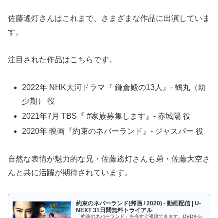
す。
注目された作品はこちらです。
2022年 NHK大河ドラマ『 鎌倉殿の13人』- 鶴丸（幼
少期） 役
2021年7月 TBS『 #家族募集します』- 赤城陽 役
2020年 映画『約束のネバーランド』- ジャスパー 役
自然な表情が魅力的な兄・佐藤遙灯さんも弟・佐藤大空さ
んと共に活躍が期待されています。
約束のネバーランド(邦画 / 2020) - 動画配信 | U-
NEXT 31日間無料トライアル
「約束のネバーランド」を今すぐ視聴できます。DVDをレ
ンタルせずに高画質な動画をお楽しみいただけます。
video.unext.jp