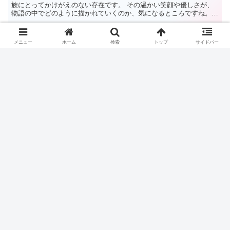
また悲しいストーリーになるの
ドラマ・映画
か？月9「366日」 期待と不安を
主題歌から考察する
メニュー
ホーム
検索
トップ
サイドバー
次回2024年4月から始まる月９ドラマのヒロインと内容が発表されま
した。 毎回、期待がかかる月９ですが、次回はどのようなストーリ
ーなのでしょうか。 次回月9の詳細と、着想を得たHYの「366日」の
歌詞から、ドラマのストーリーを考察します。 ...
【新ドラマ】『クジャクのダン
ドラマ・映画
ス、誰が見た?』原作とキャスト
情報まとめ！
雪降るクリスマスイブに起きた衝撃的な事件から始まる物語『クジャ
クのダンス、誰が見た？』。 サスペンスと感動が織りなす新たなド
ラマに期待が高まっています。 漫画ファンも唸るストーリーが、つ
いに実写化されました。 広瀬すず＆松山ケンイチが初共演...
『東京MER』 続編は映画で！ 公
ドラマ・映画
開は2025年！ 気になるキャスト
や舞台はどこ？