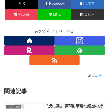
Pocket
LINE
コピー
みおかをフォローする
みおか
関連記事
『虎に翼』 第5週 華麗な経歴の持
ドラマ・映画
ち主 父・直言が汚職事件で逮
捕？！ 共亜事件はあの事件がモ
デル？