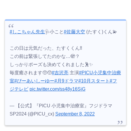
#しこちゃん先生
🩺小こと
#佐藤大空
(たすく)くん💫
この日は元気だった、たすくくん‼️
この前は緊張してたのかな…🫣？
しっかりポーズも決めてくれました🕺✨
毎度癒されます🥺🥺
#吉沢亮
主演
#PICU小児集中治療
室
#ぴーあいしーゆー
#月9ドラマ
#10月スタート
#フ
ジテレビ
pic.twitter.com/ss48y16SjG
— 【公式】『PICU 小児集中治療室』フジドラマ
SP2024 (@PICU_cx)
September 8, 2022
目元がぱっちりとした明るい表情がかわいいですね！