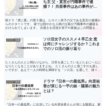
朝ドラ『虎に翼』の第５週は、ヒロイン寅子の父である直言の逮捕か
らのスタートです。 家では穏やかな人柄の父親が汚職事件の嫌疑を
かけられてしまいます。 弁護士を目指す寅子や家族はこの問題をど
う乗り越えるのかが５週の見どころとなるのでしょう。 第...
ソロ活女子のススメ 4 早乙女 恵
ドラマ・映画
は何にチャレンジするか？これま
でのソロ活の振り返り
たくさんの人とと関わりながら、日常を過ごしているとたまに一人に
なりたくなることがありますよね。 たくさんの人と過ごすのも楽し
いですが、あえて一人の時間を満喫する「ソロ活」を通して、様々な
気づきやリフレッシュをしていくドラマ『ソロ活女子のスス...
ドラマ『日本一の最低男』向里祐
ドラマ・映画
香が演じる一平の妹・陽菜の魅力
とは？
『日本一の最低男』に出演している向里祐香さんが演じる陽菜は、家
族にとってかけがえのない存在です。 その温かい笑顔や優しさが、
物語の中でどのように描かれていくのか、気になるところですね。
向里さん自身も、子どもたちと過ごすシーンに特別な思いを...