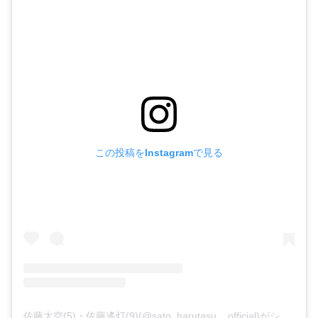
この投稿をInstagramで見る
佐藤大空(5)・佐藤遙灯(9)(@sato_harutasu__official)がシェアした投稿
プロフィール