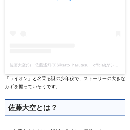
佐藤大空(5)・佐藤遙灯(9)(@sato_harutasu__official)がシェアした投稿
「ライオン」と名乗る謎の少年役で、ストーリーの大きな
カギを握っていそうです。
佐藤大空とは？
佐藤大空さんは、2018年生まれの子役です。
兄は、佐藤遙灯さんで、歳の差は3歳です。