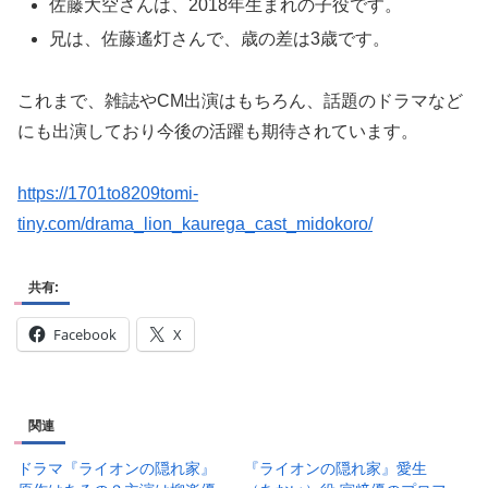
これまで、雑誌やCM出演はもちろん、話題のドラマなど
にも出演しており今後の活躍も期待されています。
https://1701to8209tomi-
tiny.com/drama_lion_kaurega_cast_midokoro/
共有:
Facebook
X
関連
ドラマ『ライオンの隠れ家』
『ライオンの隠れ家』愛生
原作はあるの？主演は柳楽優
（あおい）役 宮﨑優のプロフ
弥！見どころとキャスト！
ィールは？注目された作品は
2024-08-23
ある？