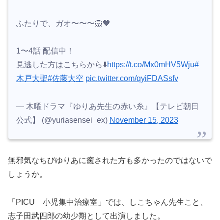
ふたりで、ガオ〜〜〜🦁🧡
1〜4話 配信中！
見逃した方はこちらから⬇️
https://t.co/Mx0mHV5Wju
#
木戸大聖
#佐藤大空
pic.twitter.com/qyiFDASsfv
— 木曜ドラマ『ゆりあ先生の赤い糸』【テレビ朝日
公式】 (@yuriasensei_ex)
November 15, 2023
無邪気なちびゆりあに癒された方も多かったのではないで
しょうか。
「PICU 小児集中治療室」では、しこちゃん先生こと、
志子田武四郎の幼少期として出演しました。