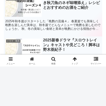
とおすすめのお酒をご紹介
2025年秋冬篇がスタートした「晩酌の流儀４」 春夏篇でも美味しく
晩酌を楽しんだ美幸は、秋冬篇でどんなメニューで晩酌を楽しむので
しょうか。 秋、冬の美味しい食材と美幸が晩酌にかける情熱が今回
も楽しみです。 第1話では、秋といえば！の食材を使...
2025新春ドラマ『スロウトレイ
ドラマ・映画
ン』キャストや見どころ！脚本は
野木亜紀子！
2025年TBS新春ドラマは野木亜紀子さん脚本の『スロウトレイン』
が放送されます。 情報解禁後から、新春が待ち遠しいと話題です。
今回は、人気俳優が勢ぞろいの『スロウトレイン』についてまとめて
メニュー
ホーム
検索
トップ
サイドバー
います。 原作 ドラマの原作はなく、野木亜紀子さ...
五百城茉央 初主演！ドラマ
ドラマ・映画
『MADDER（マダー）』あらす
じやキャストから見どころをご紹
介
2025年4月スタートのドラマ『MADDER（マダー）』は、学園を舞台
にしたミステリー作品です。 主人公は、圧倒的な頭脳を持つ天才高