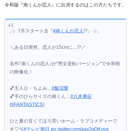
令和版『南くんが恋人』に出演するのはこの方たちです。
𓈒𓇼 7月スタート⛱『
#南くんが恋人
!?』𓇼𓈒
＼ある日突然、恋人が15cmに…!?／
名作｢南くんの恋人｣が“男女逆転バージョン”で令和初
の映像化！
🏀主人公・ちよみ…
#飯沼愛
🏀手のひらサイズの南くん…
#八木勇征
(
#FANTASTICS
)
ひと夏の甘くてほろ苦いホーム・ラブコメディーで
す🤍🫧
#テレビ朝日
pic.twitter.com/aax2gDKyoa