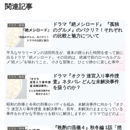
ドラマ『絶メシロード』 『孤独
ドラマ・映画
のグルメ』のパクリ？！それぞれ
の比較と魅力について
平凡なサラリーマンの須田民生が、週末の限られた時間を使って旅に
出るドラマ『絶メシロード』 その目的は、絶滅寸前のローカルグル
メ“絶メシ”を味わうこと。 小さな冒険と、ひとり静かに楽しむ車中泊
旅。 このドラマには、忙しい日常から解放される自由...
ドラマ『オクラ 迷宮入り事件捜
ドラマ・映画
査』ネタバレ どんな未解決事件
を扱うのか？
昭和の刑事と令和の刑事がバディを組み、未解決事件に向かう『オク
ラ 迷宮入り事件捜査 未解決事件』 長年、未解決のままとなっている
事件をわずかな手掛かりを頼りに解決しますが、ドラマではどのよう
な未解決事件を扱うのでしょうか？ あらすじをもとに...
『晩酌の流儀４』秋冬編 1話「焼
ドラマ・映画
き秋刀魚のネギ味噌添え」レシピ