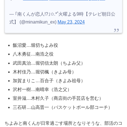
— ｢南くんが恋人!?｣✩.*˚火曜よる9時【テレビ朝日公
式】 (@minamikun_ex)
May 23, 2024
飯沼愛…堀切ちよみ役
八木勇征…南浩之役
武田真治…堀切信太朗（ちよみ父）
木村佳乃…堀切楓（きよみ母）
加賀まりこ…百合子（きよみ祖母）
沢村一樹…南晴幸（浩之父）
室井滋…木村久子（商店街の手芸店を営む）
三石研…山高晋一（バスケットボール部コーチ）
ちよみと南くんが日常過ごす場所となりそうな、部活のコ