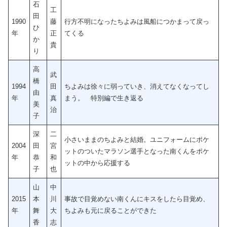
石
工
田
1990
藤
行方不明になったちよみは風船につかまって戻っ
ひ
年
正
てくる
か
貴
り
高
武
橋
1994
田
ちよみは徐々に弱っていき、消えてなくなってし
由
年
真
まう。 特別編で生き返る
美
治
子
深
二
小さいままのちよみと結婚。ユニフォームにポケ
2004
田
宮
ットのついたマラソン選手となった南くんをポケ
年
恭
和
ットの中から応援する
子
也
山
中
2015
本
川
事故で目覚めない南くんにキスをしたら目覚め、
年
舞
大
ちよみも元に戻ることができた
香
志