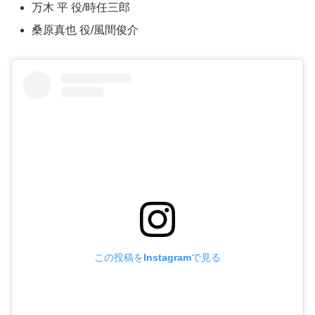
万木 平 役/時任三郎
桑原真也 役/風間俊介
この投稿をInstagramで見る