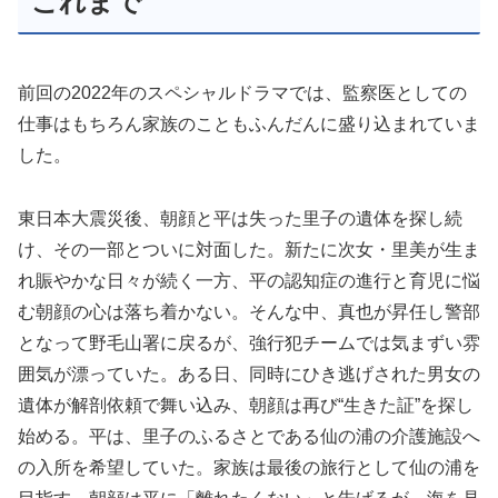
これまで
前回の2022年のスペシャルドラマでは、監察医としての
仕事はもちろん家族のこともふんだんに盛り込まれていま
した。
東日本大震災後、朝顔と平は失った里子の遺体を探し続
け、その一部とついに対面した。新たに次女・里美が生ま
れ賑やかな日々が続く一方、平の認知症の進行と育児に悩
む朝顔の心は落ち着かない。そんな中、真也が昇任し警部
となって野毛山署に戻るが、強行犯チームでは気まずい雰
囲気が漂っていた。ある日、同時にひき逃げされた男女の
遺体が解剖依頼で舞い込み、朝顔は再び“生きた証”を探し
始める。平は、里子のふるさとである仙の浦の介護施設へ
の入所を希望していた。家族は最後の旅行として仙の浦を