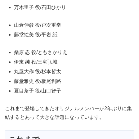
万木里子 役/石田ひかり
山倉伸彦 役/戸次重幸
藤堂絵美 役/平岩 紙
桑原 忍 役/ともさかりえ
伊東 純 役/三宅弘城
丸屋大作 役/杉本哲太
藤堂雅史 役/板尾創路
夏目茶子 役/山口智子
これまで登場してきたオリジナルメンバーが2年ぶりに集
結するとあって大きな話題になっています。