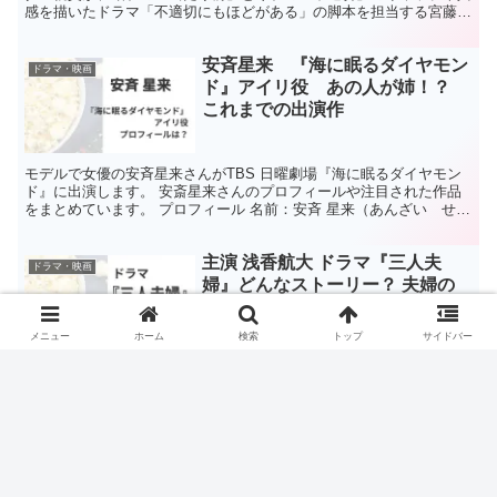
感を描いたドラマ「不適切にもほどがある」の脚本を担当する宮藤官
九郎さん。 宮藤官九郎さんが脚本を手掛けるドラ...
安斉星来 『海に眠るダイヤモン
ドラマ・映画
ド』アイリ役 あの人が姉！？
これまでの出演作
モデルで女優の安斉星来さんがTBS 日曜劇場『海に眠るダイヤモン
ド』に出演します。 安斎星来さんのプロフィールや注目された作品
をまとめています。 プロフィール 名前：安斉 星来（あんざい せい
ら） 生年月日：2004年2月17日 出身：神奈...
主演 浅香航大 ドラマ『三人夫
ドラマ・映画
婦』どんなストーリー？ 夫婦の
形から幸せを考える
メニュー
ホーム
検索
トップ
サイドバー
結婚といえば“ふたり”が当たり前。 そんな常識に一石を投じるのが、
2025年春のドラマ『三人夫婦』です。 元カノとその彼氏との奇妙な
同居生活が始まる物語は、今までにない新しい夫婦の形を描いていま
す。 「三人で暮らすなんてアリなの？」と驚くか...
24時間テレビ2024 ドラマのモデ
ドラマ・映画
ルは萩本欽一と妻・澄子の物語！