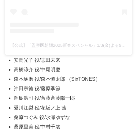
【公式】「監察医朝顔2025新春スペシャル」1/3(金)よる9時(@asagao2_2020)がシェアした投稿
安岡光子 役/志田未来
高橋涼介 役/中尾明慶
森本琢磨 役/森本慎太郎 （SixTONES）
沖田宗徳 役/藤原季節
岡島浩司 役/斉藤斉藤陽一郎
愛川江梨 役/花坂ノ上 茜
桑原つぐみ 役/永瀬ゆずな
桑原里美 役/中村千歳