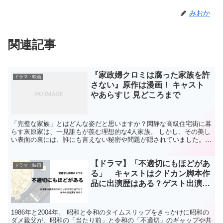
みおか
関連記事
『家政婦クロミは腐った家族を許
ドラマ・映画
さない』原作は漫画！ キャスト
やあらすじ 見どころまで
「完璧な家族」とはどんな姿だと思いますか？閑静な高級住宅街に暮
らす灰原家は、一見誰もが羨む理想的な4人家族。 しかし、その美し
い表面の裏には、誰にも言えない秘密や問題が隠されていました。
そんな彼らのもとに現れたのが、愛想がよく優秀な家政婦...
【ドラマ】「不適切にもほどがあ
ドラマ・映画
る」 キャストはクドカン脚本作
品に出演歴はある？ゲスト出演者
はだれ？
1986年と2004年。 昭和と令和のタイムスリップをきっかけに昭和の
ダメ親父が、昭和の「当たり前」と令和の「不適切」のギャップや共