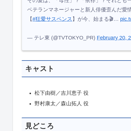
ベテランマネージャーと新人俳優歪んだ愛
【
#狂愛サスペンス
】が今、始まる🎬…
pic.
— テレ東 (@TVTOKYO_PR)
February 20, 
キャスト
松下由樹／吉川恵子 役
野村康太／森山拓人 役
見どころ