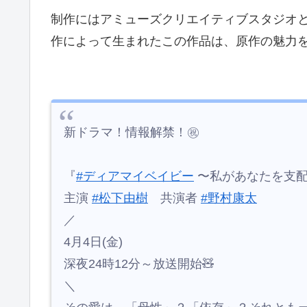
制作にはアミューズクリエイティブスタジオとS
作によって生まれたこの作品は、原作の魅力
新ドラマ！情報解禁！㊗️
『
#ディアマイベイビー
〜私があなたを支配
主演
#松下由樹
共演者
#野村康太
／
4月4日(金)
深夜24時12分～放送開始🧸
＼
その愛は、「母性」？「依存」？それとも