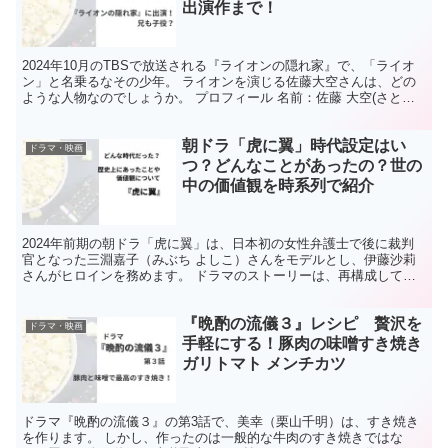
出演作まで！
2024年10月のTBSで放送される『ライオンの隠れ家』で、「ライオ
ン」と名乗るなその少年。 ライオンを演じる佐藤大空さんは、どの
ような人物なのでしょうか。 プロフィール 名前：佐藤 大空(さとう
たすく） 生年月日：2018年12月25日...
朝ドラ「虎に翼」時代設定はい
ドラマ・映画
つ？どんなことがあったの？世の
中の価値観を時系列で紹介
2024年前期の朝ドラ「虎に翼」は、日本初の女性弁護士で後に裁判
官となった三淵嘉子（みぶち よしこ）さんをモデルとし、伊藤沙莉
さんがヒロインを務めます。 ドラマのストーリーは、再構成してフ
ィクションとして描くオリジナル作品ではありますが、ド...
『晩酌の流儀３』レシピ 贅沢を
ドラマ・映画
手軽にする！豚肉の味噌すき焼き
ガリトマト メンチカツ
ドラマ『晩酌の流儀３』の第3話で、美幸（栗山千明）は、すき焼き
を作ります。 しかし、作ったのは一般的な牛肉のすき焼きではな