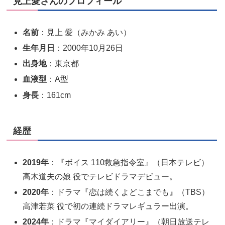
見上愛さんのプロフィール
名前
：見上 愛（みかみ あい）
生年月日
：2000年10月26日
出身地
：東京都
血液型
：A型
身長
：161cm
経歴
2019年
：『ボイス 110救急指令室』（日本テレビ）
高木道夫の娘 役でテレビドラマデビュー。
2020年
：ドラマ『恋は続くよどこまでも』（TBS）
高津若菜 役で初の連続ドラマレギュラー出演。
2024年
：ドラマ『マイダイアリー』（朝日放送テレ