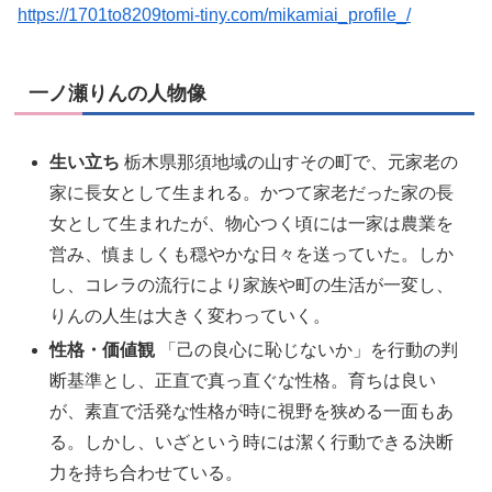
https://1701to8209tomi-tiny.com/mikamiai_profile_/
一ノ瀬りんの人物像
生い立ち
栃木県那須地域の山すその町で、元家老の
家に長女として生まれる。かつて家老だった家の長
女として生まれたが、物心つく頃には一家は農業を
営み、慎ましくも穏やかな日々を送っていた。しか
し、コレラの流行により家族や町の生活が一変し、
りんの人生は大きく変わっていく。
性格・価値観
「己の良心に恥じないか」を行動の判
断基準とし、正直で真っ直ぐな性格。育ちは良い
が、素直で活発な性格が時に視野を狭める一面もあ
る。しかし、いざという時には潔く行動できる決断
力を持ち合わせている。