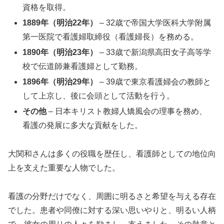
資格を取得。
1889年（明治22年）
– 32歳で帝国大学医科大学附属
第一医院で看護婦取締役（看護婦長）を務める。
1890年（明治23年）
– 33歳で新潟県高田女子高等学
校で伝道師兼看護婦として勤務。
1896年（明治29年）
– 39歳で東京看護婦会の教師と
して上京し、後に会頭として活動を行う。
その他
– 日本キリスト教婦人矯風会の理事を務め、
看護の発展に多大な貢献をした。
大関和さんは多くの役職を歴任し、看護師としての地位向
上を支えた重要な人物でした。
看護の分野だけでなく、周囲に明るさと希望を与える存在
でした。患者や同僚に対する深い思いやりと、明るい人柄