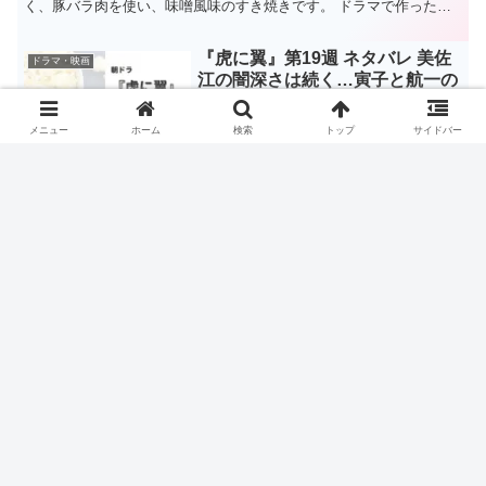
く、豚バラ肉を使い、味噌風味のすき焼きです。 ドラマで作った豚
肉の味噌すき焼きや、副菜のガリトマトのレシピをまとめてい...
『虎に翼』第19週 ネタバレ 美佐
ドラマ・映画
江の闇深さは続く…寅子と航一の
関係に進展はあるのか？
メニュー
ホーム
検索
トップ
サイドバー
朝ドラ『虎に翼』第19週では、闇深い女子高生・美佐江（片岡凛）
と航一（岡田将生）を中心にストーリーが進むようです。 美佐江は
どんな闇を抱えているのか？ 航一との関係に進展はあるのか？ まだ
まだ気になることが増えそうです。 あらすじ 『虎に翼...
2024年『帰って来た あぶない刑
ドラマ・映画
事』キャストの年齢はいくつ？映
画の年齢設定や職業は？
ドラマスタートから38年、前作映画『さらば あぶない刑事』から8年
の月日を超えて、2024年5月に『帰って来た あぶない刑事』が公開さ
れました。 長きに渡り愛され続ける『あぶ刑事』のキャストの現在
年齢はニュースでも話題になっていますね。 ま...
『晩酌の流儀』秋冬編 第7話 レシ
ドラマ・映画
ピ レタス包みガパオにおすすめ